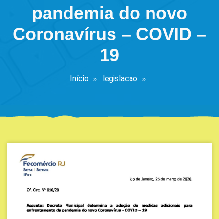
pandemia do novo
Coronavírus – COVID –
19
Início
legislacao